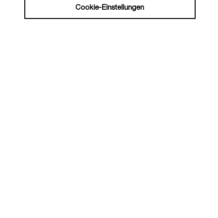
Cookie-Einstellungen
© Niki Siegenbruck | siegenbruck.de
Partner