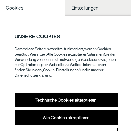
Cookies
Einstellungen
NOTHING TO
SEE NESS
UNSERE COOKIES
Damit diese Seite einwandfrei funktioniert, werden Cookies
STEFAN
benötigt. Wenn Sie „Alle Cookies akzeptieren“, stimmen Sie der
Verwendung von technisch notwendigen Cookies sowie jenen
HANSEL
zur Optimierung der Webseite zu. Weitere Informationen
finden Sie in den „Cookie-Einstellungen“ und in unserer
Datenschutzerklärung.
Technische Cookies akzeptieren
Alle Cookies akzeptieren