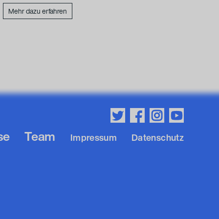
Mehr dazu erfahren
Meh
se
Team
Impressum
Datenschutz