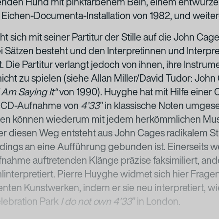
benden Hund mit pinkfarbenem Bein, einem entwurze
Eichen-Documenta-Installation von 1982, und weite
t sich mit seiner Partitur der Stille auf die John Ca
ei Sätzen besteht und den Interpretinnen und Interpre
. Die Partitur verlangt jedoch von ihnen, ihre Instrum
cht zu spielen (siehe Allan Miller/David Tudor: John
 Am Saying It“
von 1990). Huyghe hat mit Hilfe eine
r CD-Aufnahme von
4’33ˮ
in klassische Noten umgese
ten können wiederum mit jedem herkömmlichen Mus
er diesen Weg entsteht aus John Cages radikalem St
rdings an eine Aufführung gebunden ist. Einerseits w
fnahme auftretenden Klänge präzise faksimiliert, and
interpretiert. Pierre Huyghe widmet sich hier Frage
nten Kunstwerken, indem er sie neu interpretiert, wi
elebration Park
I do not own 4’33ˮ
in London.