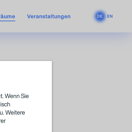
räume
Veranstaltungen
DE
EN
gt. Wenn Sie
isch
E
u. Weitere
rer