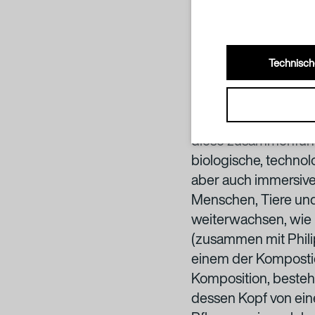
Technisch
Pierre Huyghes Werk
unterschiedlichsten
diese zusammenführe
biologische, technol
aber auch immersive
Menschen, Tiere und 
weiterwachsen, wie
(zusammen mit Phili
einem der Kompostie
Komposition, besteh
dessen Kopf von ein