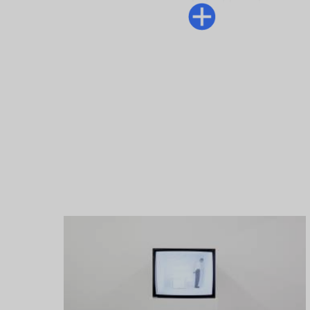
Anke Hervol
In der Ausstellung:
Pierre Huyghe
Silence Score
, 1997
Serie aus 4 Drucken
Je 40 x 30 cm
Courtesy of the artis