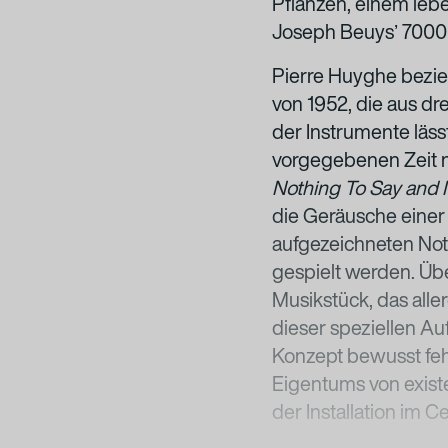
Pflanzen, einem le
Joseph Beuysʼ 7000 
Pierre Huyghe bezieh
von 1952, die aus dr
der Instrumente lässt
vorgegebenen Zeit ni
Nothing To Say and I
die Geräusche eine
aufgezeichneten No
gespielt werden. Üb
Musikstück, das alle
dieser speziellen Au
Konzept bewusst fehl
Eigentums von existe
der Installation im C