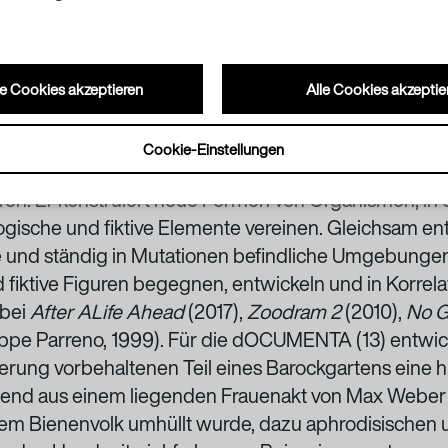
e Cookies akzeptieren
Alle Cookies akzeptie
e präsentieren sich meist als komplexe Systeme, die
Cookie-Einstellungen
 Lebensformen, Objekten und vielfältigen Technologi
n. Er konstruiert neue Formen von Organismen, in 
ogische und fiktive Elemente vereinen. Gleichsam ent
 und ständig in Mutationen befindliche Umgebungen,
fiktive Figuren begegnen, entwickeln und in Korrela
 bei
After ALife Ahead
(2017),
Zoodram 2
(2010),
No G
ppe Parreno, 1999). Für die dOCUMENTA (13) entwicke
rung vorbehaltenen Teil eines Barockgartens eine h
end aus einem liegenden Frauenakt von Max Weber 
em Bienenvolk umhüllt wurde, dazu aphrodisischen