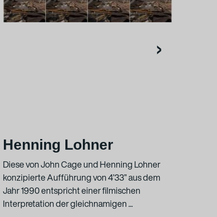
›
Henning Lohner
Yo
Diese von John Cage und Henning Lohner
In d
konzipierte Aufführung von 4’33ˮ aus dem
THE 
Jahr 1990 entspricht einer filmischen
scri
Interpretation der gleichnamigen ...
1964