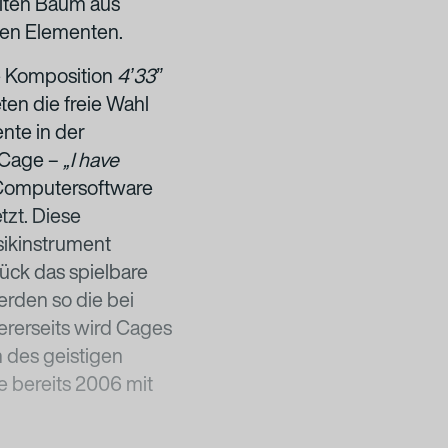
lten Baum aus
ren Elementen.
ge Komposition
4ʼ33ˮ
ten die freie Wahl
ente in der
 Cage –
„I have
r Computersoftware
tzt. Diese
ikinstrument
ück das spielbare
erden so die bei
ererseits wird Cages
n des geistigen
e bereits 2006 mit