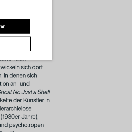
ren
 von
en geprägt sind und
denen sich
wickeln sich dort
 in denen sich
tion an- und
host No Just a Shell
lte der Künstler in
ierarchielose
(1930er-Jahre),
 und psychotropen